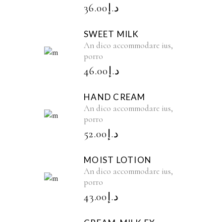
36.00
د.إ
SWEET MILK
An dico accommodare ius,
porro
46.00
د.إ
HAND CREAM
An dico accommodare ius,
porro
52.00
د.إ
MOIST LOTION
An dico accommodare ius,
porro
43.00
د.إ