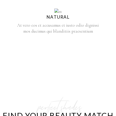
NATURAL
At vero eos et accusamus et iusto odio dignissi
mos ducimus qui blanditiis praesentium
perfect shades
FIND YOUR BEAUTY MATCH