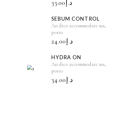
33.00
د.إ
SEBUM CONTROL
An dico accommodare ius,
porro
24.00
د.إ
HYDRA ON
An dico accommodare ius,
porro
34.00
د.إ