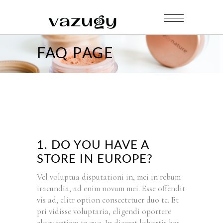
FAQ PAGE
1. DO YOU HAVE A
STORE IN EUROPE?
Vel voluptua disputationi in, mei in rebum
iracundia, ad enim novum mei. Esse offendit
vis ad, elitr option consectetuer duo te. Et
pri vidisse voluptaria, eligendi oportere
eloquentiam te quo. In diceret lobortis has,