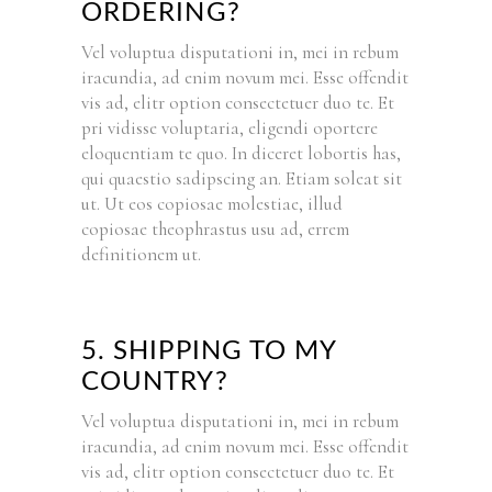
ORDERING?
Vel voluptua disputationi in, mei in rebum
iracundia, ad enim novum mei. Esse offendit
vis ad, elitr option consectetuer duo te. Et
pri vidisse voluptaria, eligendi oportere
eloquentiam te quo. In diceret lobortis has,
qui quaestio sadipscing an. Etiam soleat sit
ut. Ut eos copiosae molestiae, illud
copiosae theophrastus usu ad, errem
definitionem ut.
5. SHIPPING TO MY
COUNTRY?
Vel voluptua disputationi in, mei in rebum
iracundia, ad enim novum mei. Esse offendit
vis ad, elitr option consectetuer duo te. Et