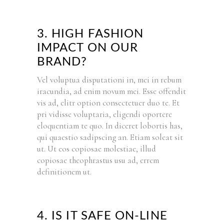
3. HIGH FASHION
IMPACT ON OUR
BRAND?
Vel voluptua disputationi in, mei in rebum
iracundia, ad enim novum mei. Esse offendit
vis ad, elitr option consectetuer duo te. Et
pri vidisse voluptaria, eligendi oportere
eloquentiam te quo. In diceret lobortis has,
qui quaestio sadipscing an. Etiam soleat sit
ut. Ut eos copiosae molestiae, illud
copiosae theophrastus usu ad, errem
definitionem ut.
4. IS IT SAFE ON-LINE