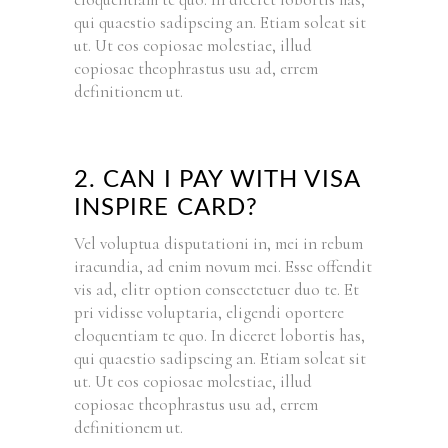
qui quaestio sadipscing an. Etiam soleat sit
ut. Ut eos copiosae molestiae, illud
copiosae theophrastus usu ad, errem
definitionem ut.
2. CAN I PAY WITH VISA
INSPIRE CARD?
Vel voluptua disputationi in, mei in rebum
iracundia, ad enim novum mei. Esse offendit
vis ad, elitr option consectetuer duo te. Et
pri vidisse voluptaria, eligendi oportere
eloquentiam te quo. In diceret lobortis has,
qui quaestio sadipscing an. Etiam soleat sit
ut. Ut eos copiosae molestiae, illud
copiosae theophrastus usu ad, errem
definitionem ut.