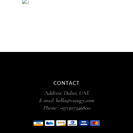
CONTACT
Address: Dubai, UAE
E-mail:
hello@vazugy.com
Phone :
+971507346800